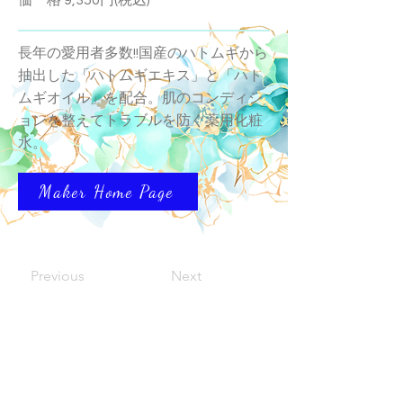
価 格 9,350円(税込)
長年の愛用者多数!!国産のハトムギから
抽出した「ハトムギエキス」と「ハト
ムギオイル」を配合。肌のコンディシ
ョンを整えてトラブルを防ぐ薬用化粧
水。
Maker Home Page
Previous
Next