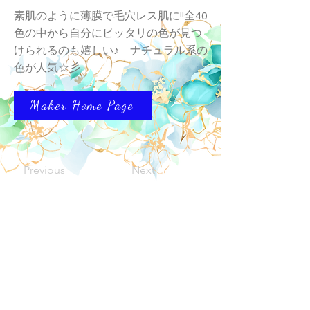
素肌のように薄膜で毛穴レス肌に!!全40
色の中から自分にピッタリの色が見つ
けられるのも嬉しい♪ ナチュラル系の
色が人気☆彡
Maker Home Page
Previous
Next