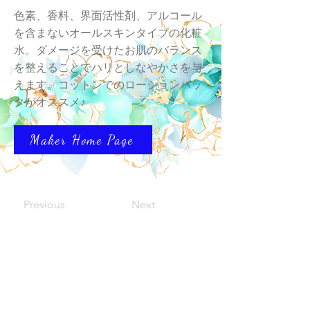
色素、香料、界面活性剤、アルコール
を含まないオールスキンタイプの化粧
水。ダメージを受けたお肌のバランス
を整えることでハリとしなやかさを与
えます。コットンでのローションパッ
クがオススメ♪
Maker Home Page
Previous
Next